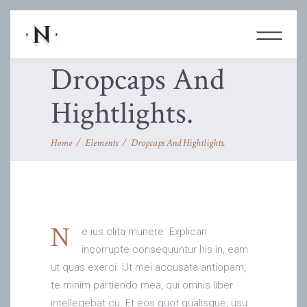
Dropcaps And
Hightlights.
Home
/
Elements
/
Dropcaps And Hightlights.
N
e ius clita munere. Explicari
incorrupte consequuntur his in, eam
ut quas exerci. Ut mei accusata antiopam,
te minim partiendo mea, qui omnis liber
intellegebat cu. Et eos quot qualisque, usu