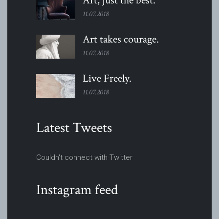
Art, just the
best.
11.07.2018
Art takes
courage.
11.07.2018
Live
Freely.
11.07.2018
Latest Tweets
Couldn't connect with Twitter
Instagram feed