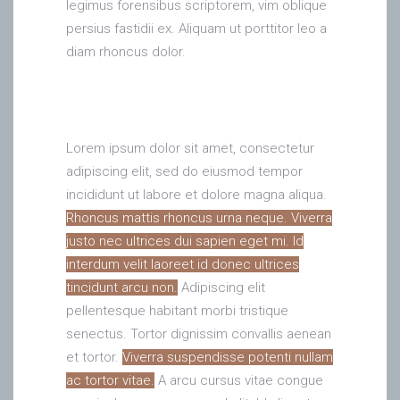
legimus forensibus scriptorem, vim oblique
persius fastidii ex. Aliquam ut porttitor leo a
diam rhoncus dolor.
Lorem ipsum dolor sit amet, consectetur
adipiscing elit, sed do eiusmod tempor
incididunt ut labore et dolore magna aliqua.
Rhoncus mattis rhoncus urna neque. Viverra
justo nec ultrices dui sapien eget mi. Id
interdum velit laoreet id donec ultrices
tincidunt arcu non.
Adipiscing elit
pellentesque habitant morbi tristique
senectus. Tortor dignissim convallis aenean
et tortor.
Viverra suspendisse potenti nullam
ac tortor vitae.
A arcu cursus vitae congue