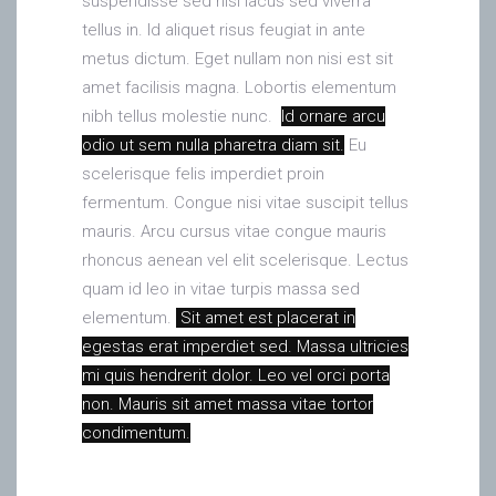
suspendisse sed nisi lacus sed viverra
tellus in. Id aliquet risus feugiat in ante
metus dictum. Eget nullam non nisi est sit
amet facilisis magna. Lobortis elementum
nibh tellus molestie nunc.
Id ornare arcu
odio ut sem nulla pharetra diam sit.
Eu
scelerisque felis imperdiet proin
fermentum. Congue nisi vitae suscipit tellus
mauris. Arcu cursus vitae congue mauris
rhoncus aenean vel elit scelerisque. Lectus
quam id leo in vitae turpis massa sed
elementum.
Sit amet est placerat in
egestas erat imperdiet sed. Massa ultricies
mi quis hendrerit dolor. Leo vel orci porta
non. Mauris sit amet massa vitae tortor
condimentum.