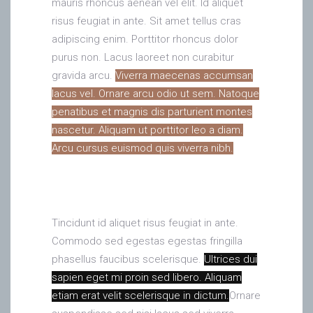
mauris rhoncus aenean vel elit. Id aliquet
risus feugiat in ante. Sit amet tellus cras
adipiscing enim. Porttitor rhoncus dolor
purus non. Lacus laoreet non curabitur
gravida arcu.
Viverra maecenas accumsan
lacus vel. Ornare arcu odio ut sem. Natoque
penatibus et magnis dis parturient montes
nascetur. Aliquam ut porttitor leo a diam.
Arcu cursus euismod quis viverra nibh.
Tincidunt id aliquet risus feugiat in ante.
Commodo sed egestas egestas fringilla
phasellus faucibus scelerisque.
Ultrices dui
sapien eget mi proin sed libero. Aliquam
etiam erat velit scelerisque in dictum.
Ornare